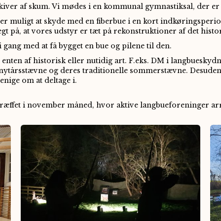
kiver af skum. Vi mødes i en kommunal gymnastiksal, der er 
t er muligt at skyde med en fiberbue i en kort indkøringsper
ægt på, at vores udstyr er tæt på rekonstruktioner af det histo
 gang med at få bygget en bue og pilene til den.
 enten af historisk eller nutidig art. F.eks. DM i langbueskyd
nytårsstævne og deres traditionelle sommerstævne. Desuden 
 enige om at deltage i.
ffet i november måned, hvor aktive langbueforeninger arra