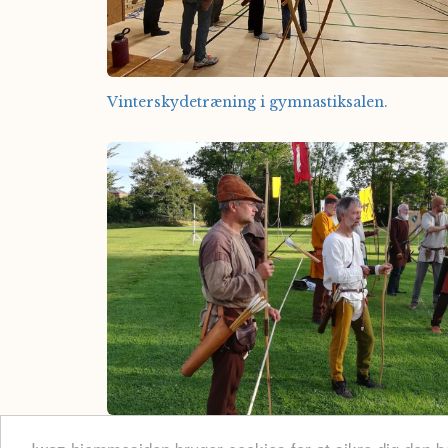
Vinterskydetræning i gymnastiksalen.
Iwaz skytter i konkurrencer i tøjet.