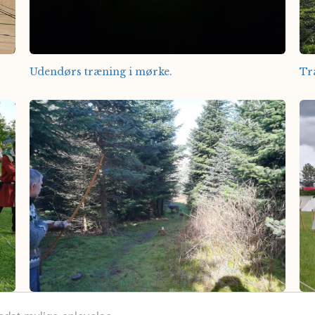
Udendørs træning i mørke.
Tr
Deltagelse i 3D konkurrence i alm. tøj.
Iw