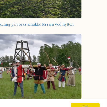
æning på vores smukke terræn ved hytten
az skytter på Middelalderslagmarken.
OK