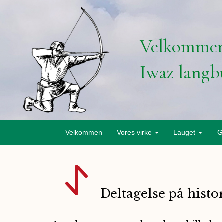
Velkommen
Iwaz langb
Velkommen
Vores virke
Lauget
G
Deltagelse på hist