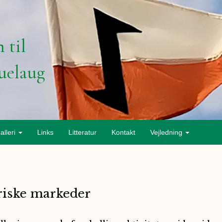
 til
uelaug
alleri
Links
Litteratur
Kontakt
Vejledning
oriske markeder